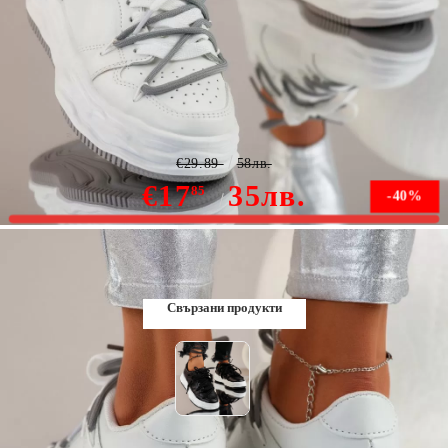
Дамски спортни обувки Addison Бяла #9911
€29.89
58лв.
€17
35лв.
85
-40%
В наличност
Свързани продукти