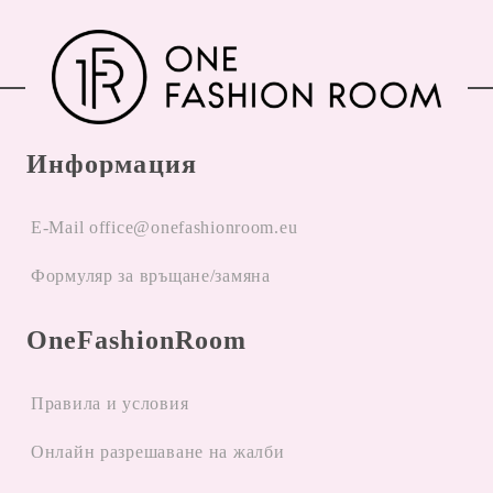
Информация
E-Mail office@onefashionroom.eu
Формуляр за връщане/замяна
OneFashionRoom
Правила и условия
Oнлайн разрешаване на жалби