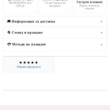
Сигурно плащане
БЕЗПЛАТНА над
14 дни право на
Карта, наложен
100 лв
връщане
платеж
🚚 Информация за доставка
▼
🔄 Смяна и връщане
▼
💳 Методи на плащане
▼
Оцени продукта