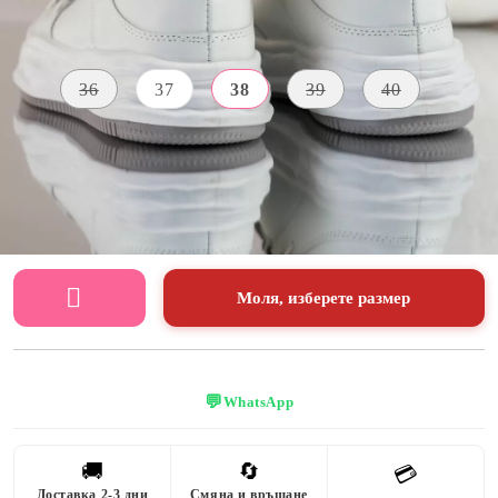
Размер на обувки:
Таблица с размери
36
37
38
39
40
ВИСОЧИНА
МАТЕРИАЛ
ЦВЯТ
НА
Екологична
ПОДМЕТКАТА
бял
кожа
4 CM
Моля, изберете размер
💬
WhatsApp
🚚
🔄
💳
Доставка 2-3 дни
Смяна и връщане