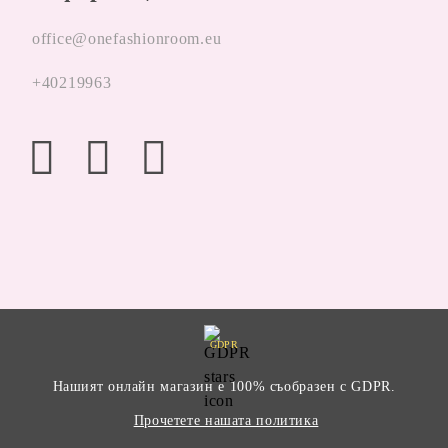
office@onefashionroom.eu
+40219963
GDPR
Нашият онлайн магазин е 100% съобразен с GDPR.
Прочетете нашата политика