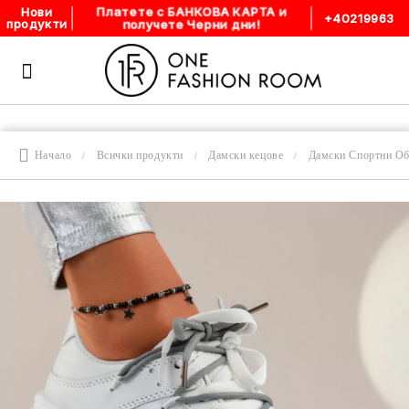
Платете с БАНКОВА КАРТА и
Нови
+40219963
получете Черни дни!
продукти
Начало
Всички продукти
Дамски кецове
Дамски Спортни О