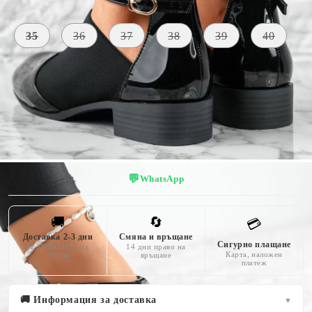
Размер на обувки:
Таблица с размери
35
36
37
38
39
40
ЦВЯТ
ПЕТА
черен
3 CM
💬
WhatsApp
🚚
🔄
💳
Доставка 2-3 дни
Смяна и връщане
Сигурно плащане
БЕЗПЛАТНА над
14 дни право на
Карта, наложен
100 лв
връщане
платеж
🚚 Информация за доставка
▼