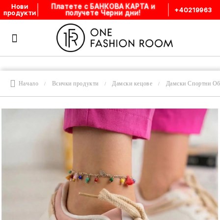
Платете с БАНКОВА КАРТА и
Нови
+40219963
получете Черни дни!
продукти
Начало
Всички продукти
Дамски кецове
Дамски Спортни О