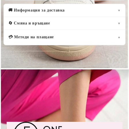
🚚 Информация за доставка
▼
🔄 Смяна и връщане
▼
💳 Методи на плащане
▼
Оцени продукта