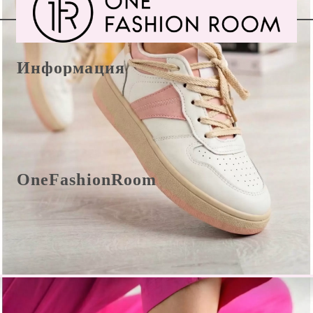
Информация
E-Mail office@onefashionroom.eu
Формуляр за връщане/замяна
OneFashionRoom
Правила и условия
Oнлайн разрешаване на жалби
Отзиви от клиенти
Прилагане на промоции