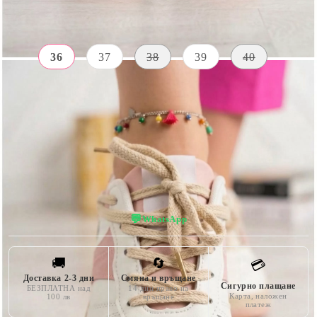
Размер на обувки:
Таблица с размери
36
37
38
39
40
ВИСОЧИНА
МАТЕРИАЛ
ЦВЯТ
НА
Екологична
ПОДМЕТКАТА
розово
кожа
3 CM
💬
WhatsApp
🚚
🔄
💳
Доставка 2-3 дни
Смяна и връщане
Сигурно плащане
БЕЗПЛАТНА над
14 дни право на
Карта, наложен
100 лв
връщане
платеж