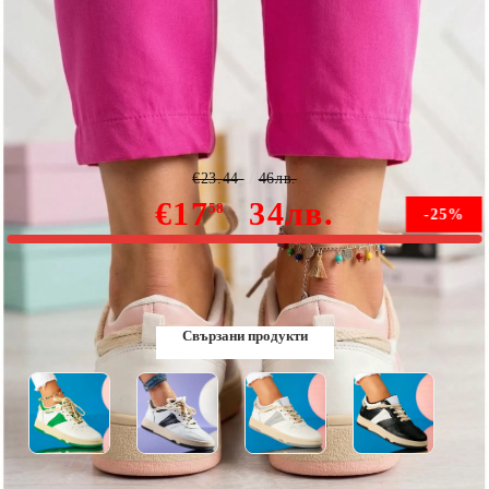
Дамски спортни обувки Sir розово #9586
€23.44
46лв.
€17
34лв.
58
-25%
В наличност
Свързани продукти