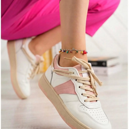
Бързи връзки
Начало
Регистрация
Вход
OneFashionRoom.RO
OneFashionRoom.BG
OneFashionRoom.HU
Информация за контакт
office@onefashionroom.eu