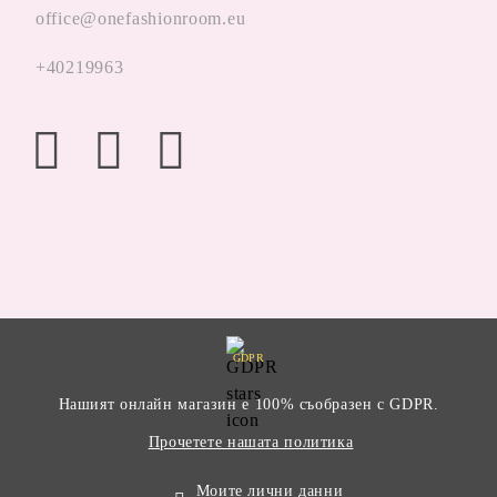
office@onefashionroom.eu
+40219963
GDPR
Нашият онлайн магазин е 100% съобразен с GDPR.
Прочетете нашата политика
Моите лични данни