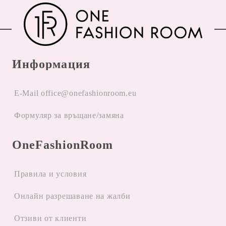
Информация
E-Mail office@onefashionroom.eu
Формуляр за връщане/замяна
OneFashionRoom
Правила и условия
Oнлайн разрешаване на жалби
Отзиви от клиенти