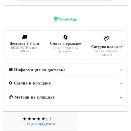
💬
WhatsApp
🚚
🔄
💳
Доставка 2-3 дни
Смяна и връщане
Сигурно плащане
БЕЗПЛАТНА над
14 дни право на
Карта, наложен
100 лв
връщане
платеж
🚚 Информация за доставка
▼
🔄 Смяна и връщане
▼
💳 Методи на плащане
▼
( 1 )
Оцени продукта