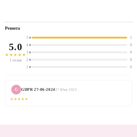
Ревюта
5★
1
5.0
4★
0
3★
0
★★★★★
2★
0
1 отзив
1★
0
G
GDPR 27-06-2024
27 Юни 2023
★★★★★