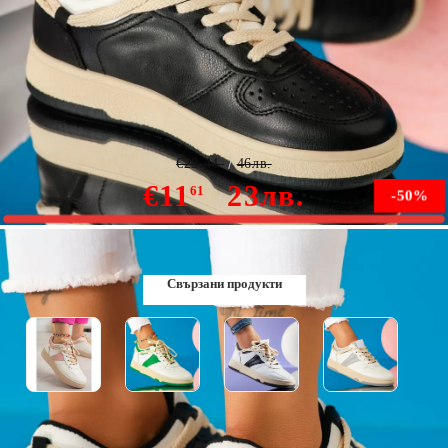
Дамски спортни обувки Sir Черен #9582
€23.44
46лв.
€11
23лв.
61
-50%
Няма наличност
Свързани продукти