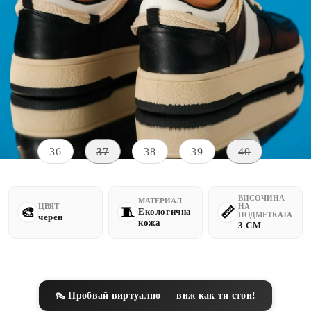
Уведомете ме, когато е налично
Размер на обувки:
Таблица с размери
36
37
38
39
40
ВИСОЧИНА
МАТЕРИАЛ
ЦВЯТ
НА
Екологична
ПОДМЕТКАТА
черен
кожа
3 CM
👠 Пробвай виртуално — виж как ти стои!