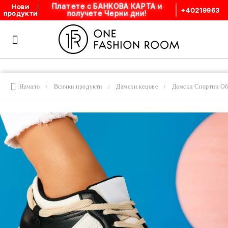
Платете с БАНКОВА КАРТА и
Нови
+40219963
получете Черни дни!
продукти
Начало
Всички продукти
Дамски кецове
Дамски Спортни О