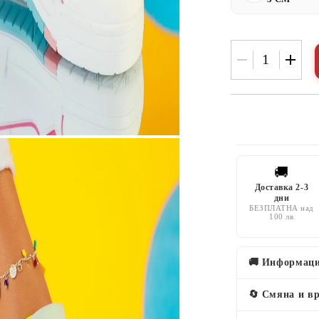
🚚
Доставка 2-3
дни
БЕЗПЛАТНА над
100 лв
🚚 Информаци
🔄 Смяна и в