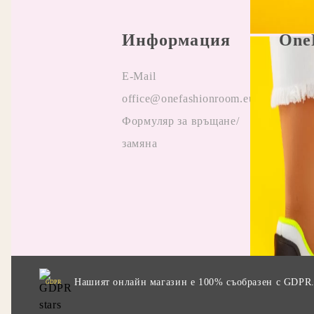
Информация
One
E-Mail
Прави
office@onefashionroom.eu
Oнлай
Формуляр за връщане/
на жа
замяна
Отзив
Прила
промо
Нашият онлайн магазин е 100% съобразен с GDPR
GDPR