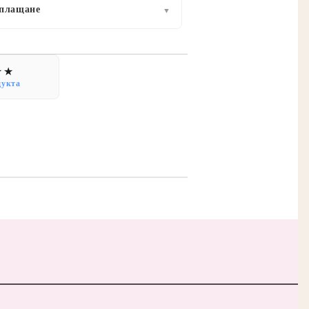
 плащане
▼
дукта