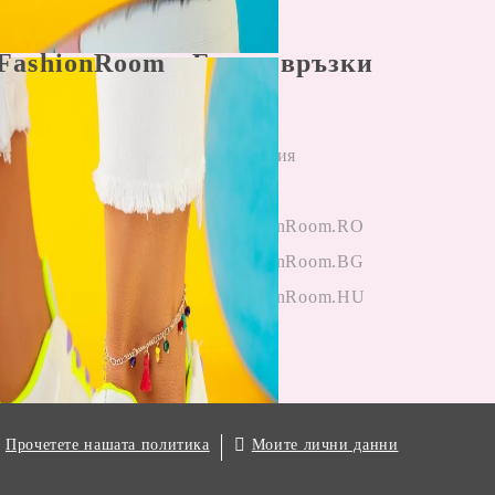
FashionRoom
Бързи връзки
ла и условия
Начало
н разрешаване
Регистрация
лби
Вход
и от клиенти
OneFashionRoom.RO
гане на
OneFashionRoom.BG
ции
OneFashionRoom.HU
.
Моите лични данни
Прочетете нашата политика