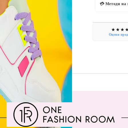
💳 Методи на
Оцени про