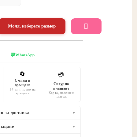
Моля, изберете размер
💬
WhatsApp
🔄
💳
Смяна и
Сигурно
връщане
плащане
14 дни право на
Карта, наложен
връщане
платеж
я за доставка
▼
ръщане
▼