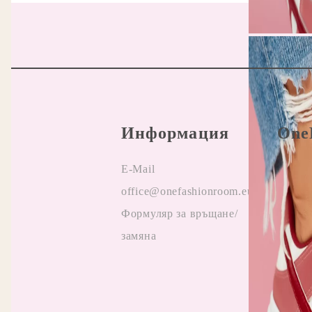
Информация
One
E-Mail
Прави
office@onefashionroom.eu
Oнлай
Формуляр за връщане/
на жа
замяна
Отзив
Прила
промо