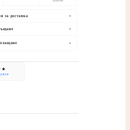
платеж
я за доставка
▼
ръщане
▼
 плащане
▼
дукта