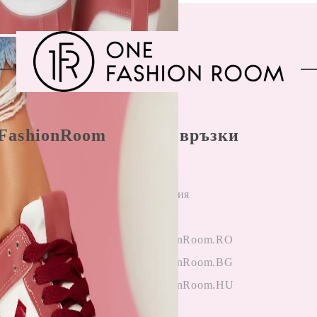
FashionRoom
Бързи връзки
ла и условия
Начало
н разрешаване
Регистрация
лби
Вход
и от клиенти
OneFashionRoom.RO
гане на
OneFashionRoom.BG
ции
OneFashionRoom.HU