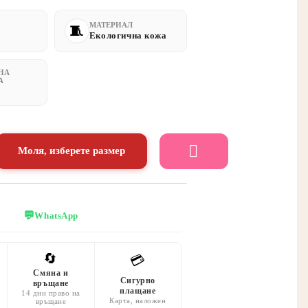
МАТЕРИАЛ
Екологична кожа
НА
А
Моля, изберете размер
💬
WhatsApp
🔄
💳
Смяна и
Сигурно
връщане
плащане
14 дни право на
Карта, наложен
връщане