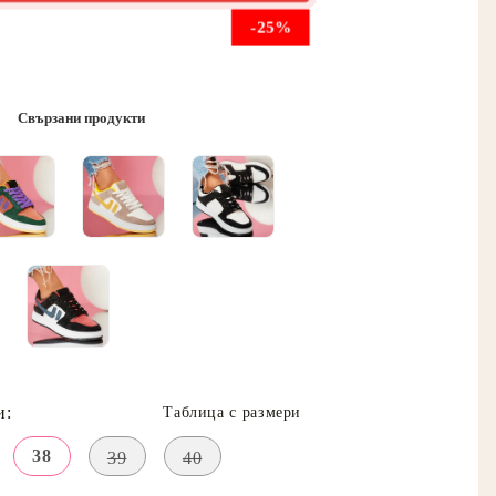
-25%
Свързани продукти
и:
Таблица с размери
38
39
40