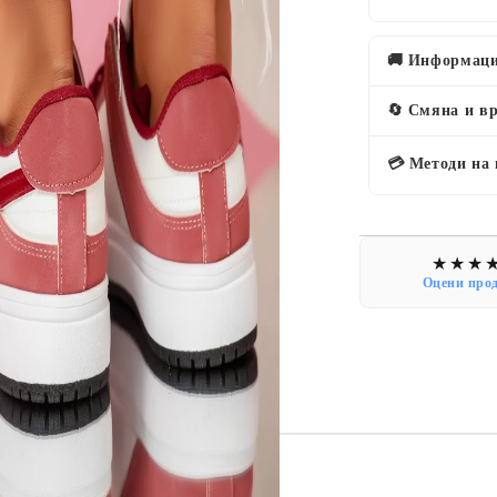
🚚 Информаци
🔄 Смяна и в
💳 Методи на
Оцени про