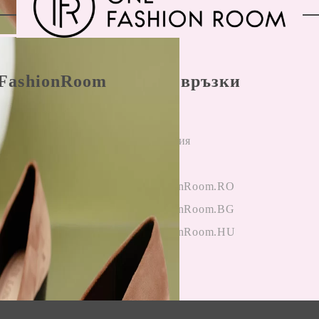
FashionRoom
Бързи връзки
ла и условия
Начало
н разрешаване
Регистрация
лби
Вход
и от клиенти
OneFashionRoom.RO
гане на
OneFashionRoom.BG
ции
OneFashionRoom.HU