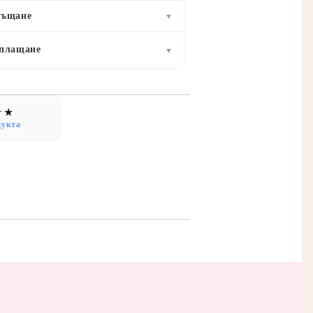
ръщане
▼
 плащане
▼
дукта