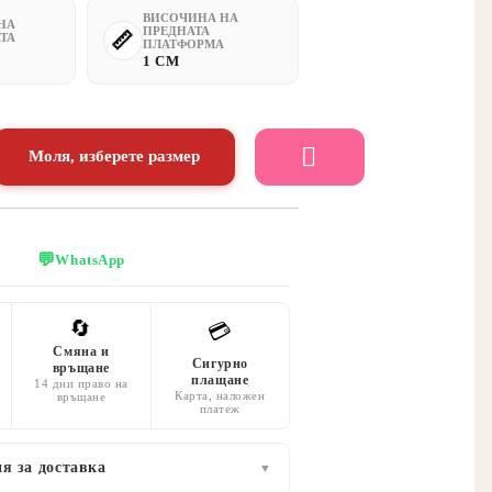
ВИСОЧИНА НА
НА
ПРЕДНАТА
ТА
ПЛАТФОРМА
1 CM
Моля, изберете размер
💬
WhatsApp
🔄
💳
Смяна и
Сигурно
връщане
плащане
14 дни право на
Карта, наложен
връщане
платеж
я за доставка
▼