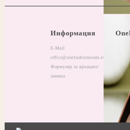
Информация
One
E-Mail
Прави
office@onefashionroom.eu
Oнлай
Формуляр за връщане/
на жа
замяна
Отзив
Прила
промо