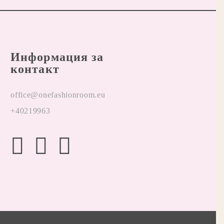
Информация за
контакт
office@onefashionroom.eu
+40219963