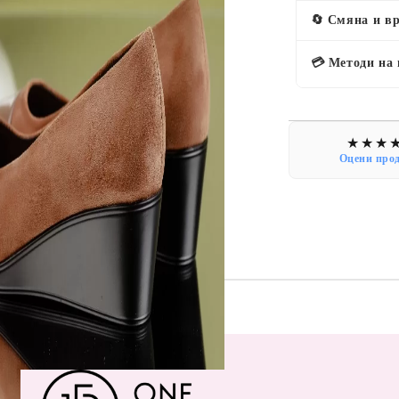
🔄 Смяна и в
💳 Методи на
Оцени про